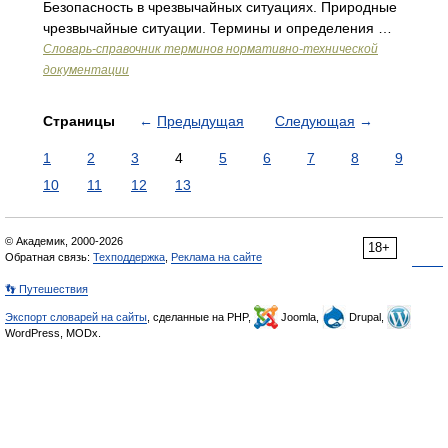
Безопасность в чрезвычайных ситуациях. Природные
чрезвычайные ситуации. Термины и определения …
Словарь-справочник терминов нормативно-технической
документации
Страницы
←
Предыдущая
Следующая
→
1
2
3
4
5
6
7
8
9
10
11
12
13
© Академик, 2000-2026
18+
Обратная связь:
Техподдержка
,
Реклама на сайте
👣 Путешествия
Экспорт словарей на сайты
, сделанные на PHP,
Joomla,
Drupal,
WordPress, MODx.