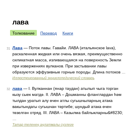
лава
Толкование
Перевод
Книги
Лава
— Поток лавы. Гавайи. ЛАВА (итальянское lava),
31
раскаленная жидкая или очень вязкая, преимущественно
силикатная масса, изливающаяся на поверхность Земли
при извержениях вулканов. При застывании лавы
образуются эффузивные горные породы. Длина потоков …
Иллюстрированный энциклопедический словарь
лава
— I. Вулканнан (янар таудан) атылып чыга торган
32
кызу сыек матдә. II. ЛАВА – Дошманны фланглардан һәм
тылдан уратып алу өчен атлы сугышчыларның атака
вакытындагы сугышчан тәртибе; шундый атака өчен
төзелгән отряд. III. ЛАВА – Казылма байлыкларны&#8230;
…
Татар теленең аңлатмалы сүзлеге