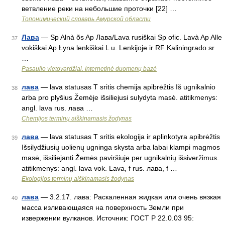
ветвление реки на небольшие проточки [22] …
Топонимический словарь Амурской области
Лава
— Sp Alnà õs Ap Лава/Lava rusiškai Sp ofic. Lavà Ap Alle
37
vokiškai Ap Łyna lenkiškai L u. Lenkijoje ir RF Kaliningrado sr
…
Pasaulio vietovardžiai. Internetinė duomenų bazė
лава
— lava statusas T sritis chemija apibrėžtis Iš ugnikalnio
38
arba pro plyšius Žemėje išsiliejusi sulydyta masė. atitikmenys:
angl. lava rus. лава …
Chemijos terminų aiškinamasis žodynas
лава
— lava statusas T sritis ekologija ir aplinkotyra apibrėžtis
39
Išsilydžiusių uolienų ugninga skysta arba labai klampi magmos
masė, išsiliejanti Žemės paviršiuje per ugnikalnių išsiveržimus.
atitikmenys: angl. lava vok. Lava, f rus. лава, f …
Ekologijos terminų aiškinamasis žodynas
лава
— 3.2.17. лава: Раскаленная жидкая или очень вязкая
40
масса изливающаяся на поверхность Земли при
извержении вулканов. Источник: ГОСТ Р 22.0.03 95: