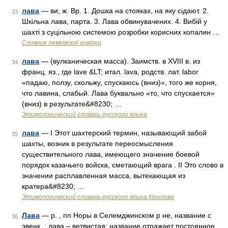
лава
— ви, ж. Вр. 1. Дошка на стояках, на яку сідают. 2.
33
Шкільна лава, парта. 3. Лава обвинувачених. 4. Вибій у
шахті з суцільною системою розробки корисних копалин …
Словник лемківскої говірки
лава
— (вулканическая масса). Заимств. в XVIII в. из
34
франц. яз., где lave &LT; итал. lava, родств. лат. labor
«падаю, ползу, скольжу, спускаюсь (вниз)», того же корня,
что лавина, слабый. Лава буквально «то, что спускается»
(вниз) в результате&#8230; …
Этимологический словарь русского языка
лава
— I Этот шахтерский термин, называющий забой
35
шахты, возник в результате переосмысления
существительного лава, имеющего значение боевой
порядок казачьего войска, сметающий врага . II Это слово в
значении расплавленная масса, вытекающая из
кратера&#8230; …
Этимологический словарь русского языка Крылова
Лава
— р. , пп Норы в Селемджинском р не, название с
36
эвенк. : лава – ветвистая; название отражает постоянное